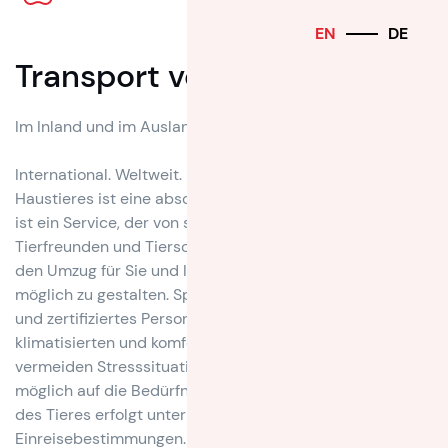
EN
DE
Transport von Haustieren
Im Inland und im Ausland
International. Weltweit. Der Umzug eines geliebten
Haustieres ist eine absolute Vertrauenssache. PetMove
ist ein Service, der von staatlich angestellten Tierärzten,
Tierfreunden und Tierschützern entwickelt wurde, um
den Umzug für Sie und Ihr Haustier so angenehm wie
möglich zu gestalten. Speziell für diese Arbeit geschultes
und zertifiziertes Personal transportiert Ihr Haustier in
klimatisierten und komfortablen Fahrzeugen. Wir
vermeiden Stresssituationen und gehen so weit wie
möglich auf die Bedürfnisse des Tieres ein. Der Transport
des Tieres erfolgt unter Einhaltung aller gesetzlichen
Einreisebestimmungen.