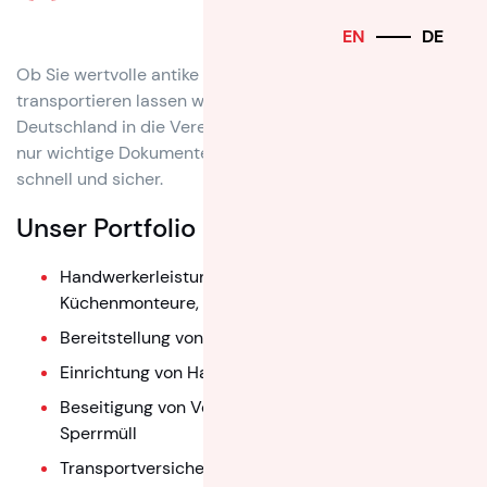
EN
DE
Ob Sie wertvolle antike Möbel in Ihr neues Penthouse
transportieren lassen wollen, Ihre Limousine von
Deutschland in die Vereinigten Arabischen Emirate oder
nur wichtige Dokumente von Tür zu Tür, wir erledigen das
schnell und sicher.
Unser Portfolio
Handwerkerleistungen (Elektriker, Tischler,
Küchenmonteure, Klempner, Maler)
Bereitstellung von externen Aufzügen
Einrichtung von Halteverbotszonen
Beseitigung von Verpackungsmaterial und
Sperrmüll
Transportversicherung